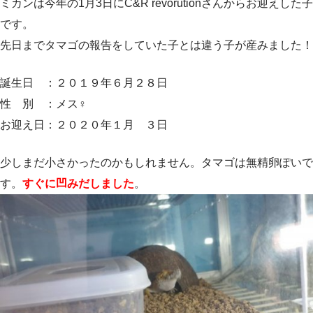
ミカンは今年の1月3日にC&R revorutionさんからお迎えした子
です。
先日までタマゴの報告をしていた子とは違う子が産みました！
誕生日 ：２０１９年６月２８日
性 別 ：メス♀
お迎え日：２０２０年１月 ３日
少しまだ小さかったのかもしれません。タマゴは無精卵ぽいで
す。
すぐに凹みだしました
。