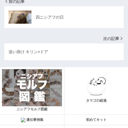
前の記事
四ニシアフの日
次の記事
追い掛け キリン×ドア
タマゴの経過
ニシアフモルフ図鑑
遺伝事例集
初めてキット