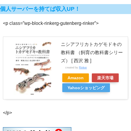
個人サーバーを持てば収入UP！
<p class=”wp-block-rinkerg-gutenberg-rinker”>
ニシアフリカトカゲモドキの
教科書 （飼育の教科書シリー
ズ） [ 西沢 雅 ]
created by
Rinker
Amazon
楽天市場
Yahooショッピング
</p>