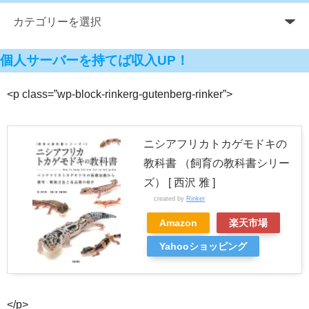
個人サーバーを持てば収入UP！
<p class=”wp-block-rinkerg-gutenberg-rinker”>
ニシアフリカトカゲモドキの
教科書 （飼育の教科書シリー
ズ） [ 西沢 雅 ]
created by
Rinker
Amazon
楽天市場
Yahooショッピング
</p>