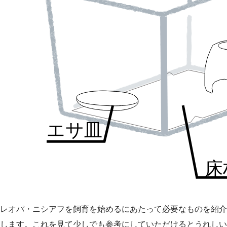
エサ皿
床
レオパ・ニシアフを飼育を始めるにあたって必要なものを紹介
します。これを見て少しでも参考にしていただけるとうれしい