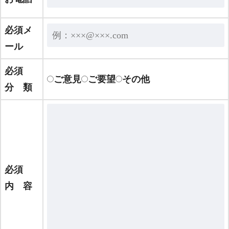
必須
メ
ール
必須
ご意見
ご要望
その他
分 類
必須
内 容