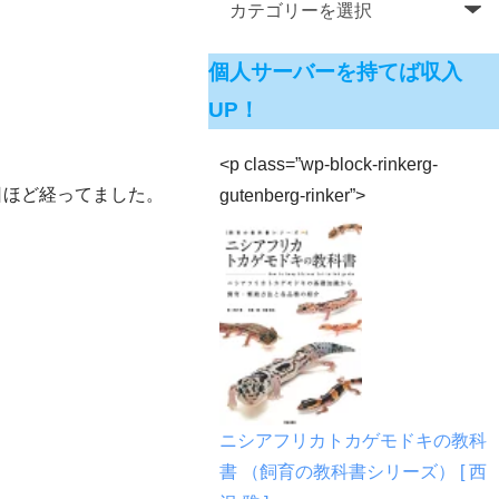
個人サーバーを持てば収入
UP！
<p class=”wp-block-rinkerg-
日ほど経ってました。
gutenberg-rinker”>
ニシアフリカトカゲモドキの教科
書 （飼育の教科書シリーズ） [ 西