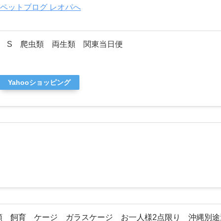
 S 爬虫類 両生類 関東当日便
Yahooショッピング
虫類 飼育 ケージ ガラスケージ お一人様2点限り 沖縄別