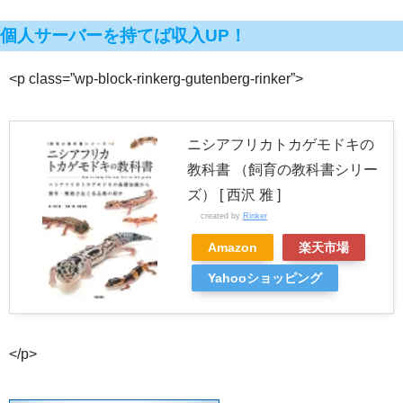
個人サーバーを持てば収入UP！
<p class=”wp-block-rinkerg-gutenberg-rinker”>
ニシアフリカトカゲモドキの
教科書 （飼育の教科書シリー
ズ） [ 西沢 雅 ]
created by
Rinker
Amazon
楽天市場
Yahooショッピング
</p>