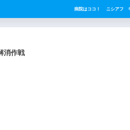
病院はココ！
ニシアフ 
解消作戦