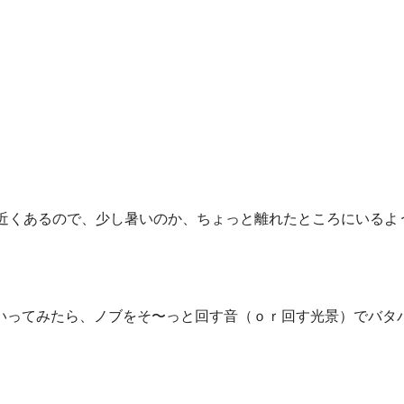
度近くあるので、少し暑いのか、ちょっと離れたところにいるよ
いってみたら、ノブをそ〜っと回す音（ｏｒ回す光景）でバタ