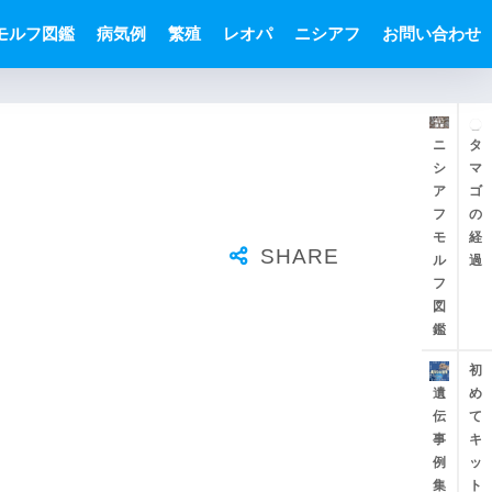
モルフ図鑑
病気例
繁殖
レオパ
ニシアフ
お問い合わせ
ニ
タ
シ
マ
ア
ゴ
フ
の
モ
経
ル
過
フ
図
鑑
初
遺
め
伝
て
事
キ
例
ッ
集
ト