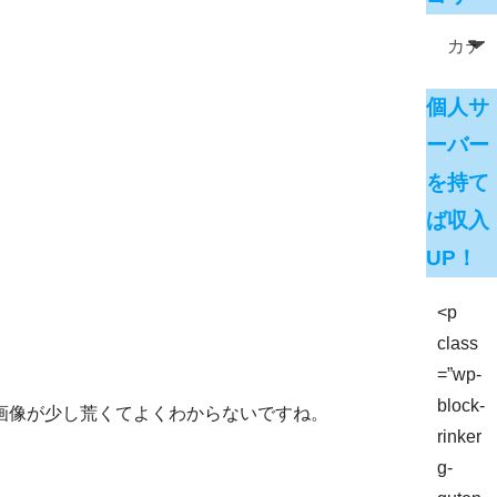
個人サ
ーバー
を持て
ば収入
UP！
<p
class
=”wp-
block-
画像が少し荒くてよくわからないですね。
rinker
g-