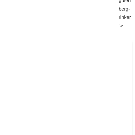
guten
berg-
rinker
”>