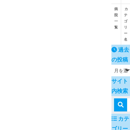
病
カ
院
テ
一
ゴ
覧
リ
ー
名
過去
の投稿
サイト
内検索
カテ
ゴリー