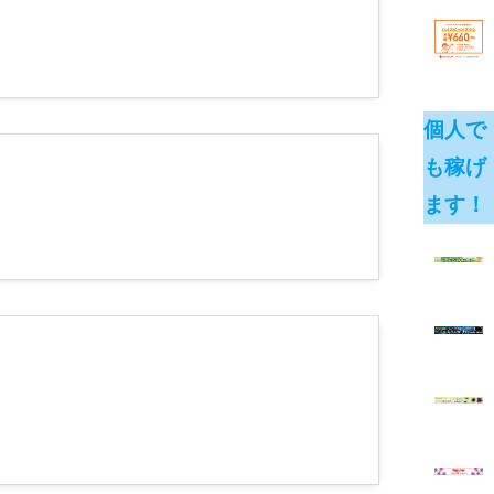
個人で
も稼げ
ます！