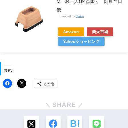
M お一人様4点限り 関東当日
便
created by
Rinker
Amazon
楽天市場
Yahooショッピング
共有:
その他
SHARE