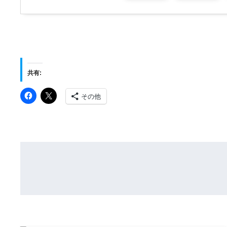
共有:
その他