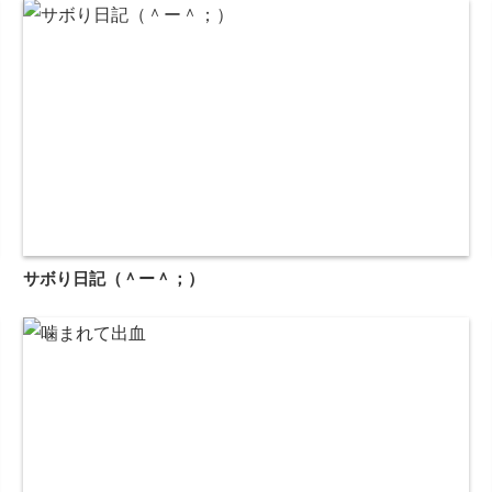
サボり日記（＾ー＾；）