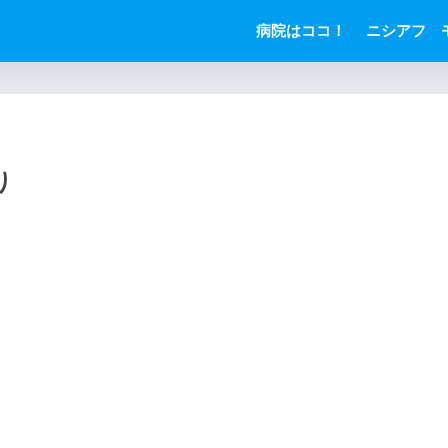
病院はココ！
ニシアフ 
り