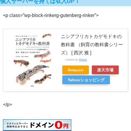
個人サーバーを持てば収入UP！
<p class=”wp-block-rinkerg-gutenberg-rinker”>
ニシアフリカトカゲモドキの
教科書 （飼育の教科書シリー
ズ） [ 西沢 雅 ]
created by
Rinker
Amazon
楽天市場
Yahooショッピング
</p>