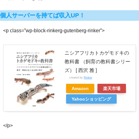
個人サーバーを持てば収入UP！
<p class=”wp-block-rinkerg-gutenberg-rinker”>
ニシアフリカトカゲモドキの
教科書 （飼育の教科書シリー
ズ） [ 西沢 雅 ]
created by
Rinker
Amazon
楽天市場
Yahooショッピング
</p>