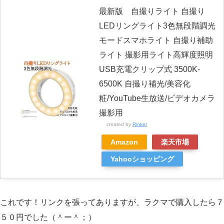
最新版 自撮りライト 自撮り
LEDリングライト3色無段階調光
モードスマホライト 自撮り補助
ライト 撮影用ライト高輝度照明
USB充電クリップ式 3500K-
6500K 自撮り補光/美容化
粧/YouTube生放送/ビデオカメラ
撮影用
created by
Rinker
Amazon
楽天市場
Yahooショッピング
これです！リンクを張ってありますが、ラクマで購入したら７
５０円でした（＾ー＾；）