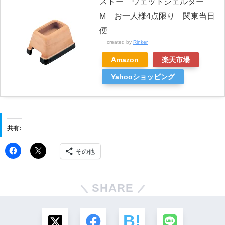
スドー ウェットシェルター
M お一人様4点限り 関東当日
便
created by
Rinker
Amazon
楽天市場
Yahooショッピング
共有:
その他
SHARE