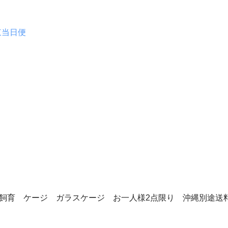
東当日便
類 飼育 ケージ ガラスケージ お一人様2点限り 沖縄別途送