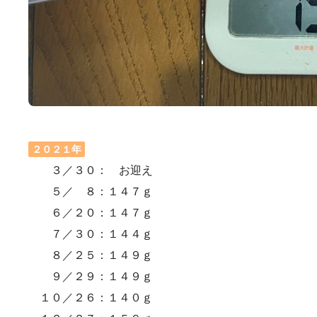
２０２１年
３／３０： お迎え
５／ ８：１４７ｇ
６／２０：１４７ｇ
７／３０：１４４ｇ
８／２５：１４９ｇ
９／２９：１４９ｇ
１０／２６：１４０ｇ