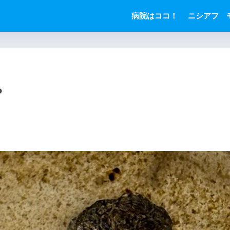
病院はココ！
ニシアフ 
？