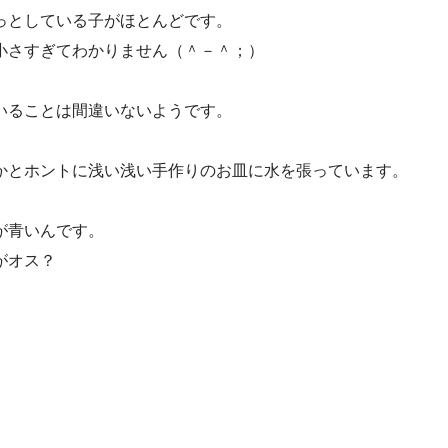
っとしている子がほとんどです。
小さすぎてわかりません（＾－＾；）
いることは間違いないようです。
かとホントに浅い浅い手作りのお皿に水を張っています。
が青いんです。
がオス？