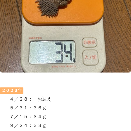
２０２３年
４／２８： お迎え
５／３１：３６ｇ
７／１５：３４ｇ
９／２４：３３ｇ