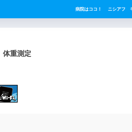
病院はココ！
ニシアフ 
 体重測定