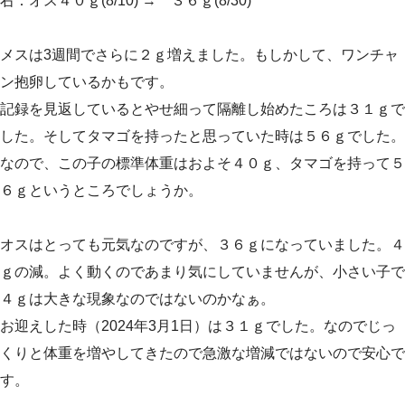
右：オス４０ｇ(8/10) → ３６ｇ(8/30)
メスは3週間でさらに２ｇ増えました。もしかして、ワンチャ
ン抱卵しているかもです。
記録を見返しているとやせ細って隔離し始めたころは３１ｇで
した。そしてタマゴを持ったと思っていた時は５６ｇでした。
なので、この子の標準体重はおよそ４０ｇ、タマゴを持って５
６ｇというところでしょうか。
オスはとっても元気なのですが、３６ｇになっていました。４
ｇの減。よく動くのであまり気にしていませんが、小さい子で
４ｇは大きな現象なのではないのかなぁ。
お迎えした時（2024年3月1日）は３１ｇでした。なのでじっ
くりと体重を増やしてきたので急激な増減ではないので安心で
す。