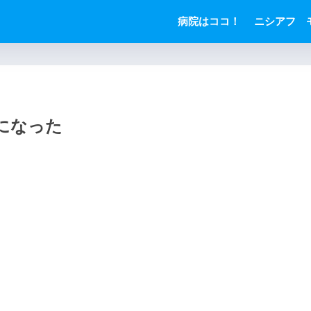
病院はココ！
ニシアフ 
になった