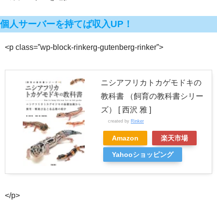
個人サーバーを持てば収入UP！
<p class=”wp-block-rinkerg-gutenberg-rinker”>
ニシアフリカトカゲモドキの
教科書 （飼育の教科書シリー
ズ） [ 西沢 雅 ]
created by
Rinker
Amazon
楽天市場
Yahooショッピング
</p>