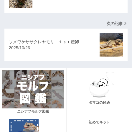
次の記事
ソメワケササクレヤモリ １ｓｔ産卵！
2025/10/26
タマゴの経過
ニシアフモルフ図鑑
初めてキット