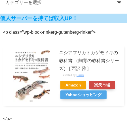
個人サーバーを持てば収入UP！
<p class=”wp-block-rinkerg-gutenberg-rinker”>
ニシアフリカトカゲモドキの
教科書 （飼育の教科書シリー
ズ） [ 西沢 雅 ]
created by
Rinker
Amazon
楽天市場
Yahooショッピング
</p>