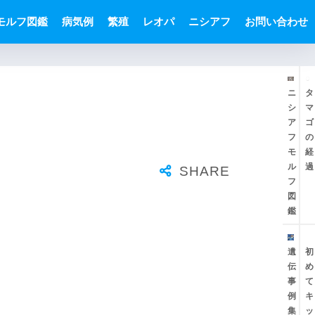
モルフ図鑑
病気例
繁殖
レオパ
ニシアフ
お問い合わせ
ニ
タ
シ
マ
ア
ゴ
フ
の
モ
経
ル
過
フ
図
鑑
遺
初
伝
め
事
て
例
キ
集
ッ