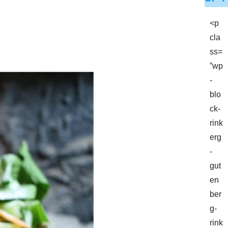
<p
cla
ss=
”wp
-
blo
ck-
rink
erg
-
gut
en
ber
g-
rink