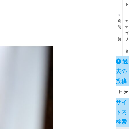
ト
病
カ
院
テ
一
ゴ
覧
リ
ー
名
過
去の
投稿
サイ
ト内
検索