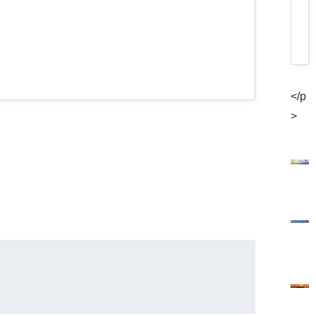
</p
>