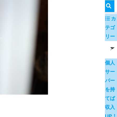
カ
テゴ
リー
個人
サー
バー
を持
てば
収入
UP！