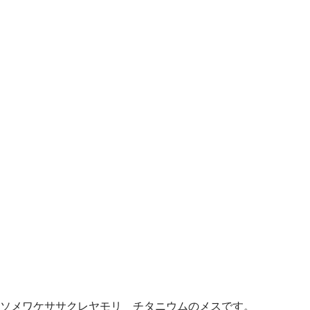
ソメワケササクレヤモリ チタニウムのメスです。