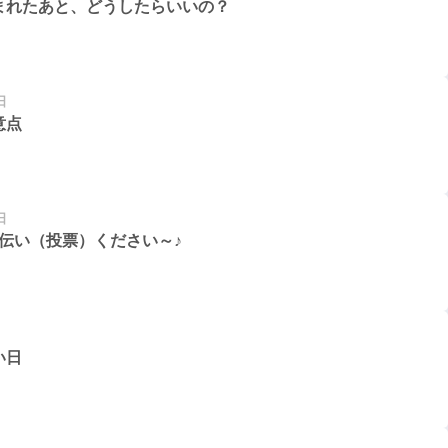
まれたあと、どうしたらいいの？
日
意点
日
手伝い（投票）ください～♪
い日