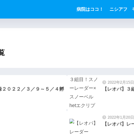
病院はココ！
ニシアフ 
覧
2022年2月15日
録２０２２／３／９～５／４孵
【レオパ】３組
2022年1月20日
【レオパ】レ