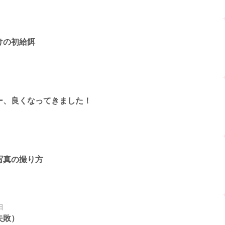
けの初給餌
ー、良くなってきました！
写真の撮り方
日
失敗）