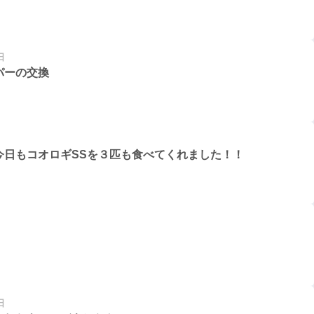
日
パーの交換
今日もコオロギSSを３匹も食べてくれました！！
日