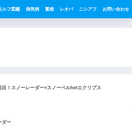
モルフ図鑑
病気例
繁殖
レオパ
ニシアフ
お問い合わせ
目！スノーレーダー×スノーベルhetエクリプス
ーダー