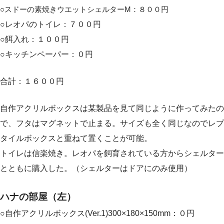
○スドーの素焼きウエットシェルターM：８００円
○レオパのトイレ：７００円
○餌入れ：１００円
○キッチンペーパー：０円
合計：１６００円
自作アクリルボックスは某製品を見て同じように作ってみたの
で、フタはマグネットで止まる。サイズも全く同じなのでレプ
タイルボックスと重ねて置くことが可能。
トイレは信楽焼き。レオパを飼育されている方からシェルター
とともに購入した。（シェルターはドアにのみ使用）
ハナの部屋（左）
○自作アクリルボックス(Ver.1)300×180×150mm：０円