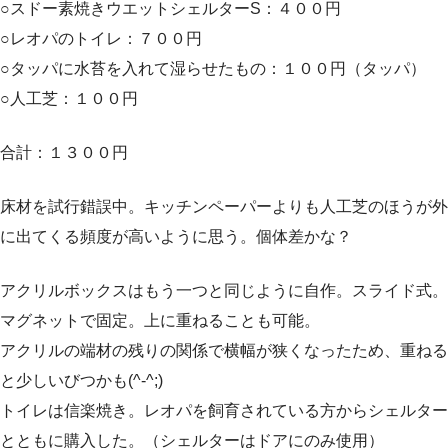
○スドー素焼きウエットシェルターS：４００円
○レオパのトイレ：７００円
○タッパに水苔を入れて湿らせたもの：１００円（タッパ）
○人工芝：１００円
合計：１３００円
床材を試行錯誤中。キッチンペーパーよりも人工芝のほうが外
に出てくる頻度が高いように思う。個体差かな？
アクリルボックスはもう一つと同じように自作。スライド式。
マグネットで固定。上に重ねることも可能。
アクリルの端材の残りの関係で横幅が狭くなったため、重ねる
と少しいびつかも(^-^;)
トイレは信楽焼き。レオパを飼育されている方からシェルター
とともに購入した。（シェルターはドアにのみ使用）