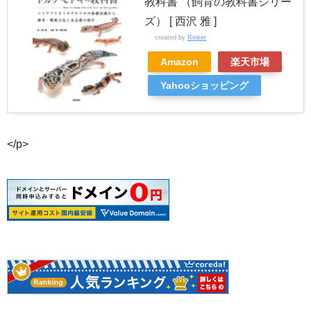
教科書 （飼育の教科書シリー
ズ） [ 西沢 雅 ]
created by
Rinker
Amazon
楽天市場
Yahooショッピング
</p>