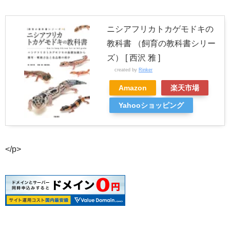
ニシアフリカトカゲモドキの
教科書 （飼育の教科書シリー
ズ） [ 西沢 雅 ]
created by
Rinker
Amazon
楽天市場
Yahooショッピング
</p>