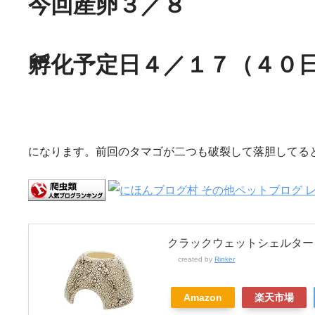
今回産卵３／８
孵化予定日４／１７（４０
になります。前回のタマゴが二つも破裂して落胆してる
クラックウェットシェルター
created by
Rinker
Amazon
楽天市場