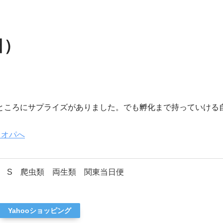
日）
ところにサプライズがありました。でも孵化まで持っていける
 S 爬虫類 両生類 関東当日便
Yahooショッピング