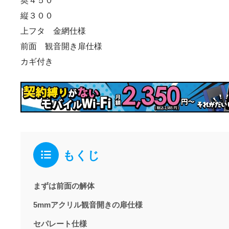
奥４５０
縦３００
上フタ 金網仕様
前面 観音開き扉仕様
カギ付き
もくじ
まずは前面の解体
5mmアクリル観音開きの扉仕様
セパレート仕様