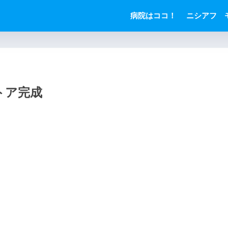
病院はココ！
ニシアフ 
トア完成