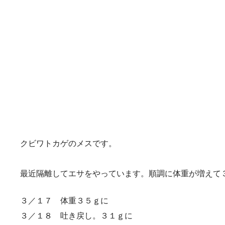
クビワトカゲのメスです。
最近隔離してエサをやっています。順調に体重が増えて
３／１７ 体重３５ｇに
３／１８ 吐き戻し。３１ｇに