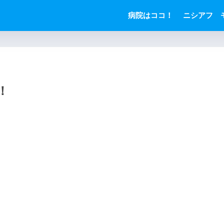
病院はココ！
ニシアフ 
！