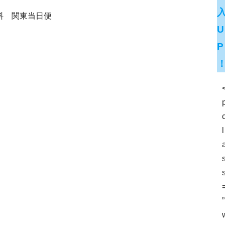
料 関東当日便
U
P
l
”