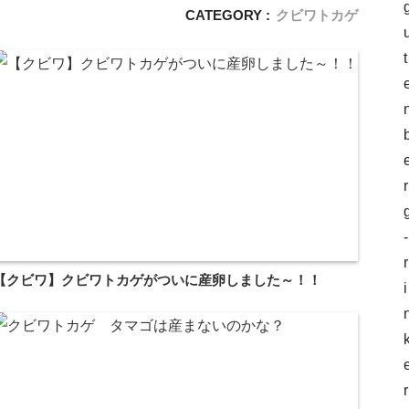
CATEGORY :
クビワトカゲ
t
r
-
r
【クビワ】クビワトカゲがついに産卵しました～！！
i
r