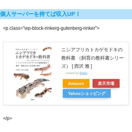
個人サーバーを持てば収入UP！
<p class=”wp-block-rinkerg-gutenberg-rinker”>
ニシアフリカトカゲモドキの
教科書 （飼育の教科書シリー
ズ） [ 西沢 雅 ]
created by
Rinker
Amazon
楽天市場
Yahooショッピング
</p>