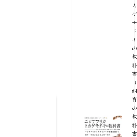
カ
ゲ
モ
ド
キ
の
教
科
書
（
飼
育
の
教
科
書