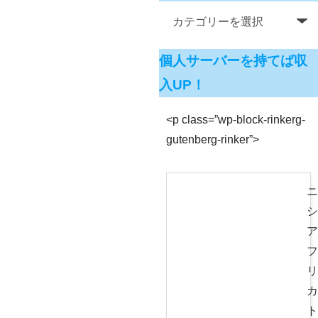
個人サーバーを持てば収
入UP！
<p class=”wp-block-rinkerg-
gutenberg-rinker”>
ニ
シ
ア
フ
リ
カ
ト