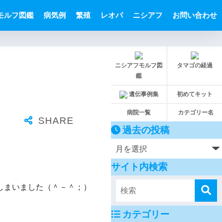
モルフ図鑑
病気例
繁殖
レオパ
ニシアフ
お問い合わせ
ニシアフモルフ図
タマゴの経過
鑑
遺伝事例集
初めてキット
病院一覧
カテゴリー名
過去の投稿
サイト内検索
しまいました（＾－＾；）
カテゴリー