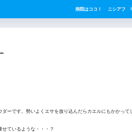
病院はココ！
ニシアフ 
ー
ウダーです。勢いよくエサを放り込んだらカエルにもかかって
痩せているような・・・？