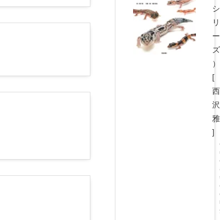
シ
リ
ー
ズ
）
[
西
沢
雅
]