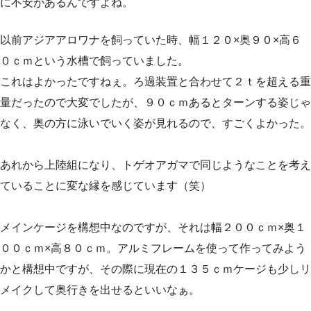
に不安があるんですよね。
以前アジアアロワナを飼っていた時、幅１２０×奥９０×高６
０ｃｍという水槽で飼っていました。
これはよかったですねぇ。ろ過装置と合わせて２ｔを超える重
量だったので大変でしたが、９０ｃｍあるとターンする姿じゃ
なく、奥の方に泳いでいく姿が見れるので、すごくよかった。
あれから上陸組になり、トゲオアガマで同じようなことを考え
ていることに変な縁を感じています（笑）
メインケージを構想中なのですが、それは幅２００ｃｍ×奥１
００ｃｍ×高８０ｃｍ。アルミフレームを使って作ってみよう
かと構想中ですが、その際に現在の１３５ｃｍケージも少しリ
メイクして奥行きを出せるといいなぁ。