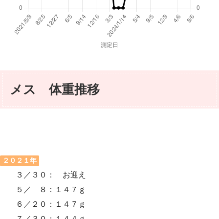
メス 体重推移
２０２１年
３／３０： お迎え
５／ ８：１４７ｇ
６／２０：１４７ｇ
７／３０：１４４ｇ