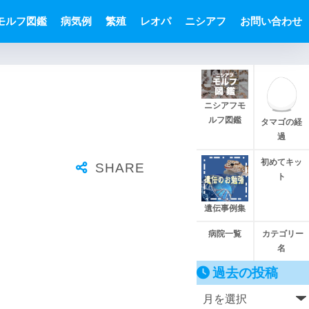
モルフ図鑑
病気例
繁殖
レオパ
ニシアフ
お問い合わせ
ニシアフモ
ルフ図鑑
タマゴの経
過
初めてキッ
ト
遺伝事例集
病院一覧
カテゴリー
名
過去の投稿