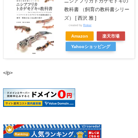
ニシアフリカトカゲモドキの
教科書 （飼育の教科書シリー
ズ） [ 西沢 雅 ]
created by
Rinker
Amazon
楽天市場
Yahooショッピング
</p>