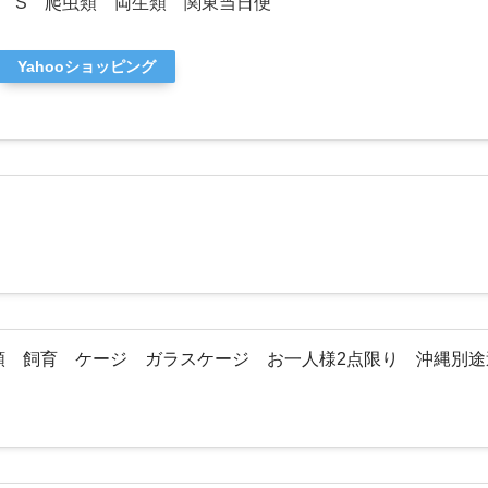
 S 爬虫類 両生類 関東当日便
Yahooショッピング
虫類 飼育 ケージ ガラスケージ お一人様2点限り 沖縄別